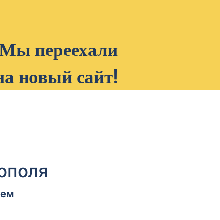
Мы переехали
на новый сайт!
ополя
лем