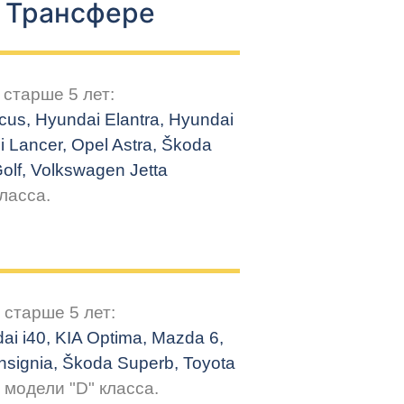
в Трансфере
старше 5 лет:
cus, Hyundai
Elantra
, Hyundai
i Lancer, Opel Astra,
Škoda
Golf, Volkswagen
Jetta
ласса.
 старше 5 лет:
i i40, KIA Optima, Mazda 6,
nsignia,
Škoda
Superb, Toyota
 модели "D" класса.