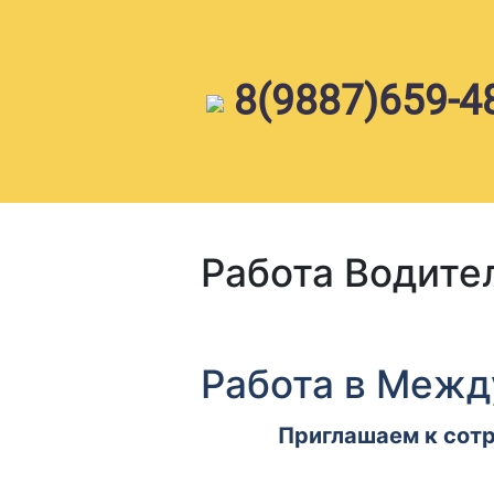
Skip
to
content
8(9887)659-4
Работа Водите
Работа в Межд
Приглашаем к сот