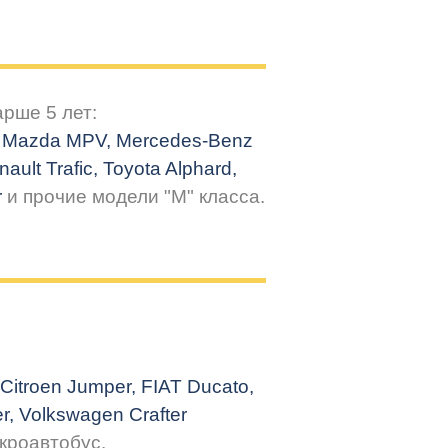
арше 5 лет:
1, Mazda MPV, Mercedes-Benz
enault
Trafic
, Toyota Alphard,
r
и прочие модели "М" класса.
Citroen Jumper, FIAT
Ducato
,
r, Volkswagen Crafter
кроавтобус.