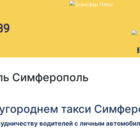
89
ль Симферополь
угороднем такси Симфер
рудничеству водителей с личным автомоби