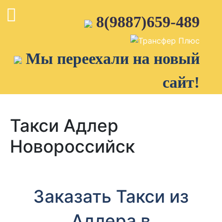
Skip
to
8(9887)659-489
content
Мы переехали на новый
сайт!
Такси Адлер
Новороссийск
Заказать Такси из
Адлера в