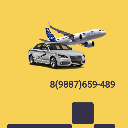
Skip
to
content
8(9887)659-489