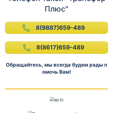
Плюс"
8(9887)659-489
8(8617)659-489
Обращайтесь, мы всегда будем рады п
омочь Вам!