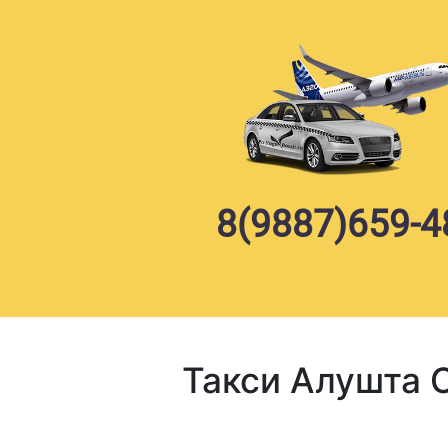
Skip
to
content
8(9887)659-4
Такси Алушта 