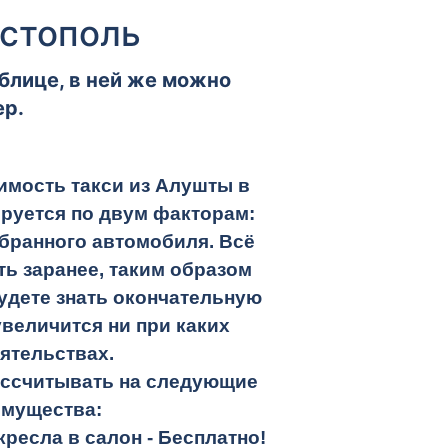
астополь
блице, в ней же можно
ер.
имость такси из Алушты в
руется по двум факторам:
бранного автомобиля. Всё
ть заранее, таким образом
удете знать окончательную
увеличится ни при каких
ятельствах.
ассчитывать на следующие
имущества:
кресла в салон -
Бесплатно!