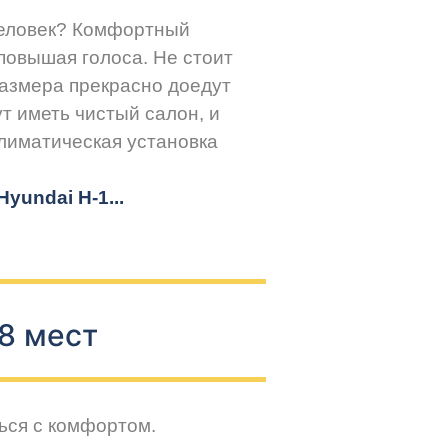
человек? Комфортный
повышая голоса. Не стоит
размера прекрасно доедут
т иметь чистый салон, и
климатическая установка
yundai H-1...
8 мест
ься с комфортом.