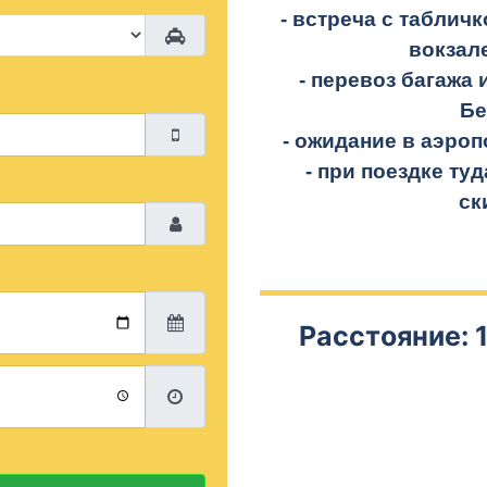
- встреча с таблич
вокзал
- перевоз багажа 
Бе
- ожидание в аэроп
- при поездке
туд
ск
Расстояние: 1