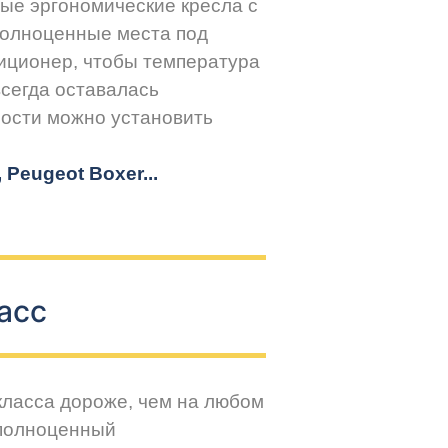
ые эргономические кресла с
Полноценные места под
иционер, чтобы температура
всегда оставалась
ости можно установить
r, Peugeot
Boxer.
..
асс
класса дороже, чем на любом
 полноценный