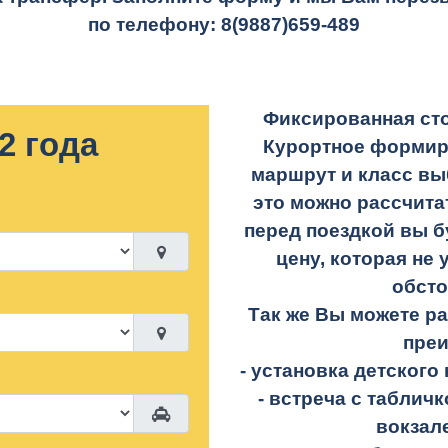
по телефону:
8(9887)659-489
Фиксированная сто
2 года
Курортное формир
маршрут и класс вы
это можно рассчита
перед поездкой вы б
цену, которая не 
обсто
Так же Вы можете р
пре
- установка детского 
- встреча с таблич
вокзал