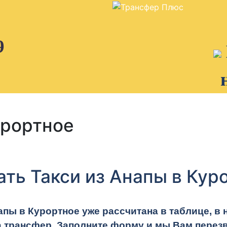
9
урортное
ать Такси из Анапы в Кур
апы в Курортное уже рассчитана в таблице, в
а трансфер. Заполните форму и мы Вам перезв