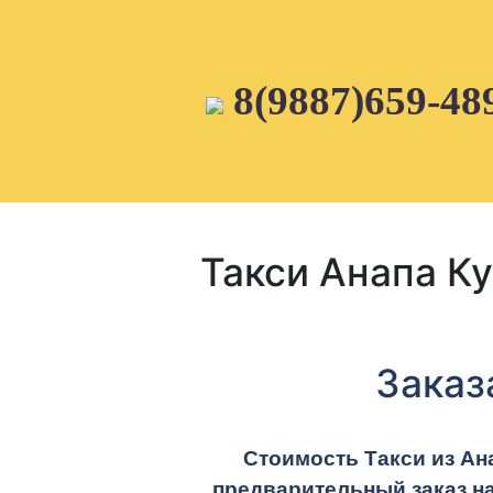
Skip
to
content
8(9887)659-48
Такси Анапа К
Заказ
Стоимость Такси из Ан
предварительный заказ н