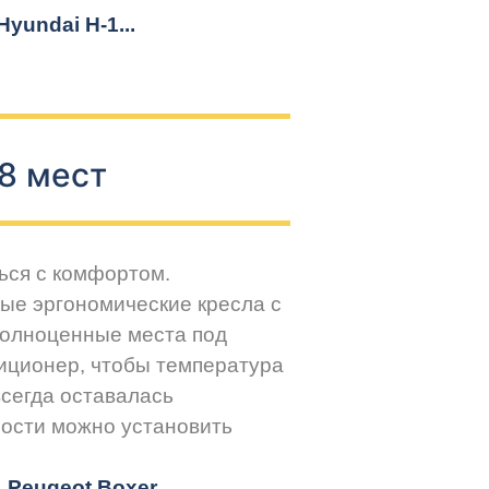
yundai H-1...
8 мест
ься с комфортом.
ые эргономические кресла с
Полноценные места под
иционер, чтобы температура
всегда оставалась
ости можно установить
r, Peugeot
Boxer.
..