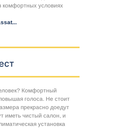
 в комфортных условиях
sat...
ест
человек? Комфортный
повышая голоса. Не стоит
размера прекрасно доедут
т иметь чистый салон, и
климатическая установка