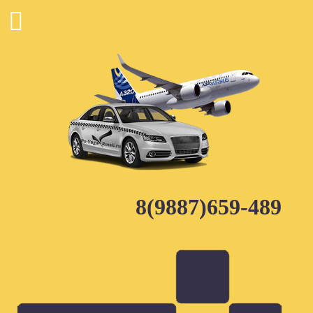
Skip
to
content
8(9887)659-489