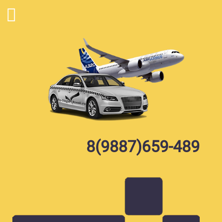
Skip
to
content
8(9887)659-489