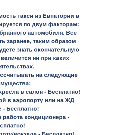
ость такси из Евпатории в
руется по двум факторам:
бранного автомобиля. Всё
ть заранее, таким образом
удете знать окончательную
увеличится ни при каких
ятельствах.
ассчитывать на следующие
имущества:
кресла в салон -
Бесплатно!
кой в аэропорту или на ЖД
е -
Бесплатно!
и работа кондиционера -
сплатно!
орту/вокзале -
Бесплатно!