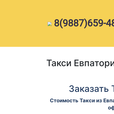
Skip
to
content
8(9887)659-4
Такси Евпатор
Заказать 
Стоимость Такси из Евп
оф