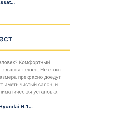
sat...
ест
человек? Комфортный
повышая голоса. Не стоит
размера прекрасно доедут
т иметь чистый салон, и
климатическая установка
yundai H-1...