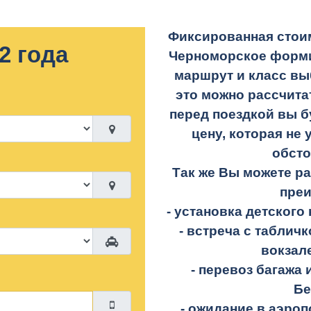
Фиксированная стоим
2 года
Черноморское форми
маршрут и класс вы
это можно рассчита
перед поездкой вы б
цену, которая не 
обсто
Так же Вы можете р
пре
- установка детского 
- встреча с таблич
вокзал
- перевоз багажа 
Бе
- ожидание в аэроп