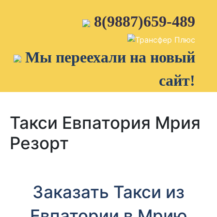
Skip
to
8(9887)659-489
content
Мы переехали на новый
сайт!
Такси Евпатория Мрия
Резорт
Заказать Такси из
Евпатории в Мрию