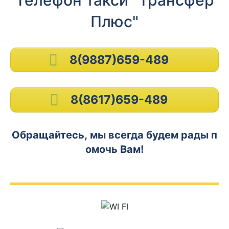
Телефон такси "Трансфер
Плюс"
8(9887)659-489
8(8617)659-489
Обращайтесь, мы всегда будем рады п
омочь Вам!