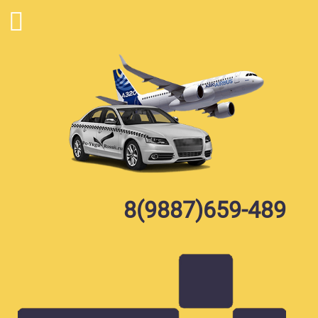
Skip
to
content
8(9887)659-489