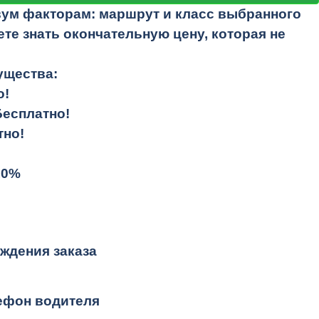
вум факторам: маршрут и класс выбранного
те знать окончательную цену, которая не
ущества:
о!
Бесплатно!
тно!
10%
ждения заказа
лефон водителя