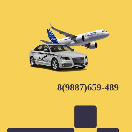
Skip
to
content
8(9887)659-489