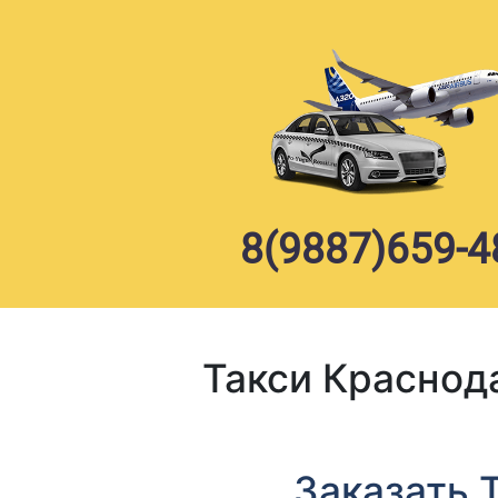
Skip
to
content
8(9887)659-4
Такси Краснод
Заказать 