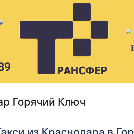
89
ар Горячий Ключ
Такси из Краснодара в Го