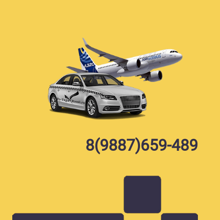
Skip
to
content
8(9887)659-489