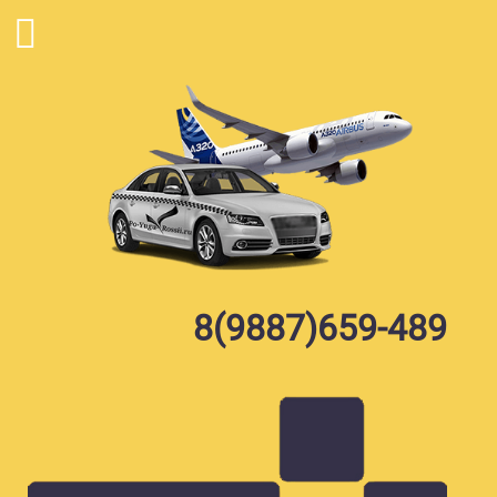
Skip
to
content
8(9887)659-489