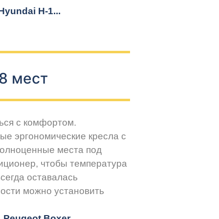
yundai H-1...
8 мест
ься с комфортом.
ые эргономические кресла с
Полноценные места под
иционер, чтобы температура
всегда оставалась
ости можно установить
r, Peugeot
Boxer.
..