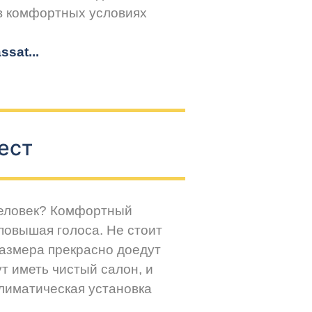
 в комфортных условиях
sat...
ест
человек? Комфортный
повышая голоса. Не стоит
размера прекрасно доедут
т иметь чистый салон, и
климатическая установка