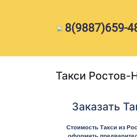
Skip
to
content
8(9887)659-4
Такси Ростов-
Заказать Та
Стоимость Такси из Рос
оформить предварител