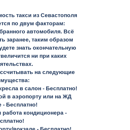
ость такси из Севастополя
тся по двум факторам:
бранного автомобиля. Всё
ть заранее, таким образом
удете знать окончательную
увеличится ни при каких
ятельствах.
ассчитывать на следующие
имущества:
кресла в салон -
Бесплатно!
кой в аэропорту или на ЖД
е -
Бесплатно!
и работа кондиционера -
сплатно!
орту/вокзале -
Бесплатно!