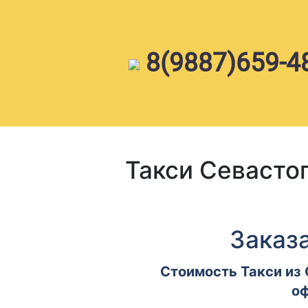
Skip
to
content
8(9887)659-4
Такси Севасто
Заказа
Стоимость Такси из 
оф