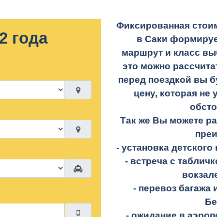
Фиксированная стоим
2 года
в Саки формируе
маршрут и класс вы
это можно рассчита
перед поездкой вы б
цену, которая не 
обсто
Так же Вы можете р
пре
- установка детского 
- встреча с таблич
вокзал
- перевоз багажа 
Бе
- ожидание в аэроп