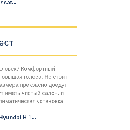
sat...
ест
человек? Комфортный
повышая голоса. Не стоит
размера прекрасно доедут
т иметь чистый салон, и
климатическая установка
yundai H-1...