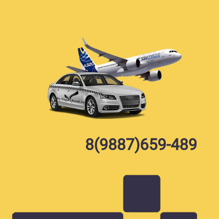
Skip
to
content
8(9887)659-489