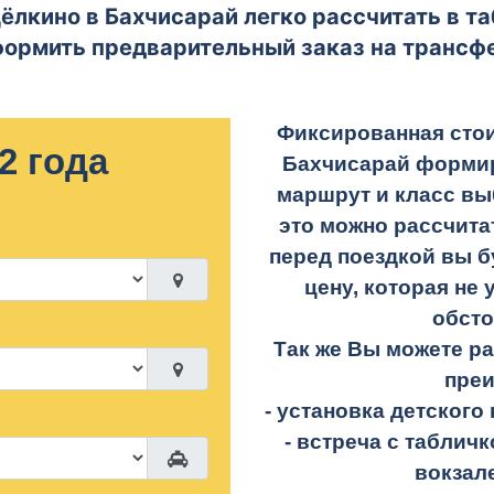
ёлкино в Бахчисарай легко рассчитать в та
ормить предварительный заказ на трансф
Фиксированная стои
2 года
Бахчисарай формир
маршрут и класс вы
это можно рассчита
перед поездкой вы б
цену, которая не 
обсто
Так же Вы можете р
пре
- установка детского 
- встреча с таблич
вокзал