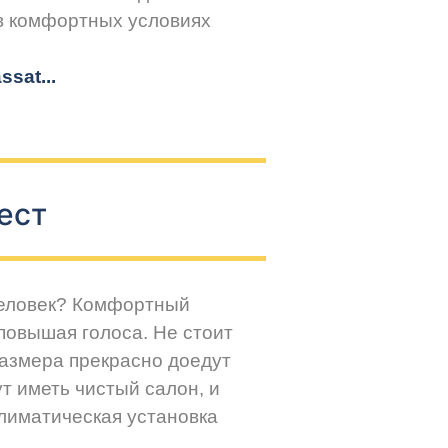
 в комфортных условиях
sat...
ест
человек? Комфортный
повышая голоса. Не стоит
размера прекрасно доедут
т иметь чистый салон, и
климатическая установка