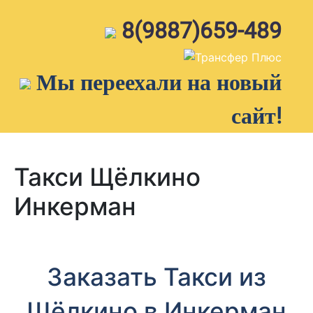
Skip
to
8(9887)659-489
content
Мы переехали на новый
сайт!
Такси Щёлкино
Инкерман
Заказать Такси из
Щёлкино в Инкерман