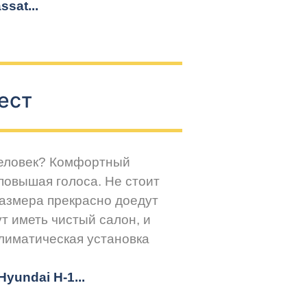
sat...
ест
человек? Комфортный
повышая голоса. Не стоит
размера прекрасно доедут
т иметь чистый салон, и
климатическая установка
yundai H-1...