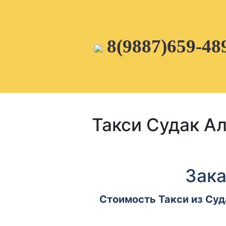
Skip
to
content
8(9887)659-48
Такси Судак А
Зака
Стоимость Такси из Суд