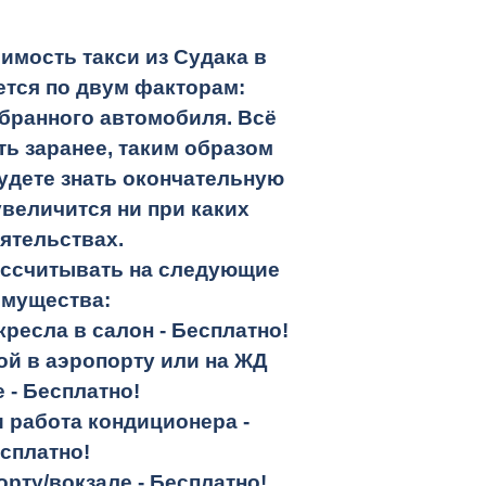
имость такси из Судака в
тся по двум факторам:
бранного автомобиля. Всё
ть заранее, таким образом
удете знать окончательную
увеличится ни при каких
ятельствах.
ассчитывать на следующие
имущества:
кресла в салон -
Бесплатно!
кой в аэропорту или на ЖД
е -
Бесплатно!
и работа кондиционера -
сплатно!
орту/вокзале -
Бесплатно!