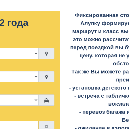
Фиксированная сто
2 года
Алупку формируе
маршрут и класс вы
это можно рассчита
перед поездкой вы б
цену, которая не 
обсто
Так же Вы можете р
пре
- установка детского 
- встреча с таблич
вокзал
- перевоз багажа 
Бе
- ожидание в аэроп