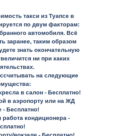
имость такси из Туапсе в
руется по двум факторам:
бранного автомобиля. Всё
ть заранее, таким образом
удете знать окончательную
увеличится ни при каких
ятельствах.
ассчитывать на следующие
имущества:
кресла в салон -
Бесплатно!
кой в аэропорту или на ЖД
е -
Бесплатно!
и работа кондиционера -
сплатно!
орту/вокзале -
Бесплатно!