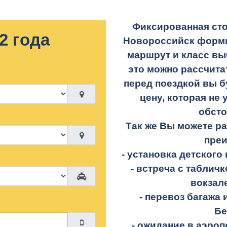
Фиксированная сто
2 года
Новороссийск форми
маршрут и класс вы
это можно рассчита
перед поездкой вы б
цену, которая не 
обсто
Так же Вы можете р
пре
- установка детского 
- встреча с таблич
вокзал
- перевоз багажа 
Бе
- ожидание в аэроп