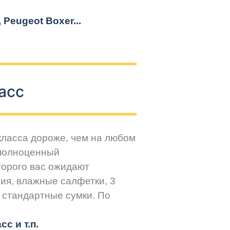
r, Peugeot
Boxer.
..
асс
класса дороже, чем на любом
 полноценный
торого вас ожидают
ия, влажные салфетки, 3
 стандартные сумки. По
с и т.п.