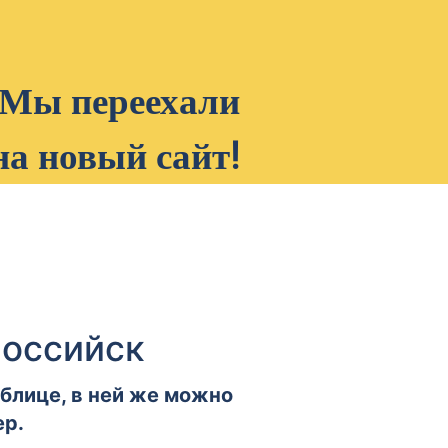
Мы переехали
на новый сайт!
российск
аблице, в ней же можно
ер.