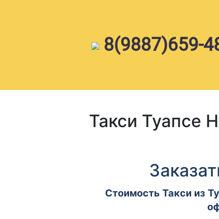
Skip
to
content
8(9887)659-4
Такси Туапсе 
Заказат
Стоимость Такси из Ту
оф