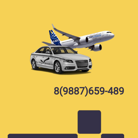
Skip
to
content
8(9887)659-489