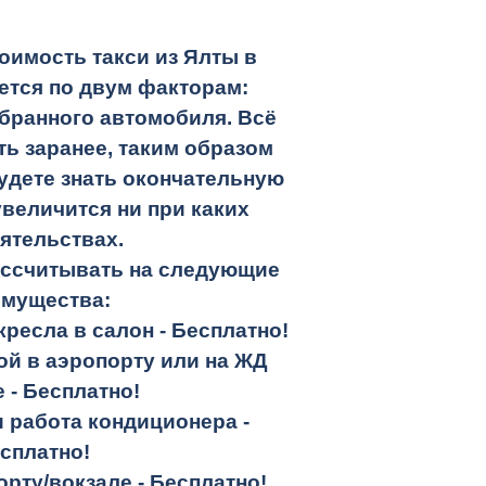
оимость такси из Ялты в
тся по двум факторам:
бранного автомобиля. Всё
ть заранее, таким образом
удете знать окончательную
увеличится ни при каких
ятельствах.
ассчитывать на следующие
имущества:
кресла в салон -
Бесплатно!
кой в аэропорту или на ЖД
е -
Бесплатно!
и работа кондиционера -
сплатно!
орту/вокзале -
Бесплатно!