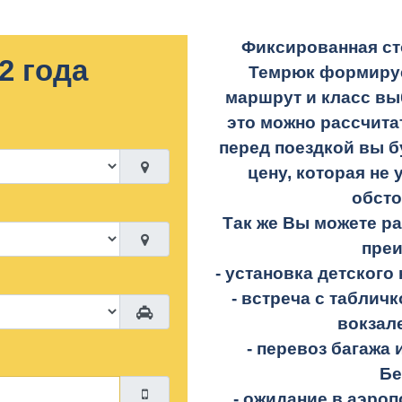
Фиксированная ст
2 года
Темрюк формируе
маршрут и класс вы
это можно рассчита
перед поездкой вы б
цену, которая не 
обсто
Так же Вы можете р
пре
- установка детского 
- встреча с таблич
вокзал
- перевоз багажа 
Бе
- ожидание в аэроп