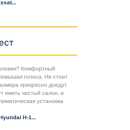
sat...
ест
человек? Комфортный
повышая голоса. Не стоит
размера прекрасно доедут
т иметь чистый салон, и
климатическая установка
yundai H-1...