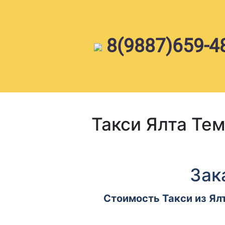
Skip
to
content
8(9887)659-4
Такси Ялта Те
Зак
Стоимость Такси из Ял