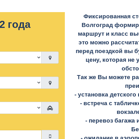
Фиксированная ст
2 года
Волгоград формир
маршрут и класс вы
это можно рассчита
перед поездкой вы б
цену, которая не 
обсто
Так же Вы можете р
пре
- установка детского 
- встреча с таблич
вокзал
- перевоз багажа 
Бе
- ожидание в аэроп