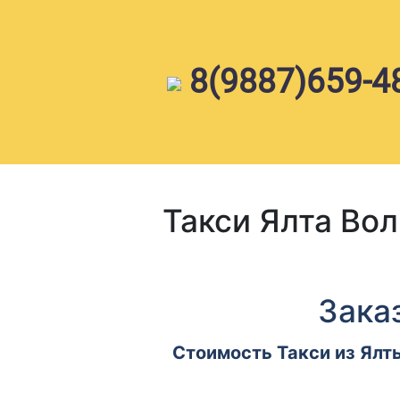
Skip
to
content
8(9887)659-4
Такси Ялта Вол
Зака
Стоимость Такси из Ялты