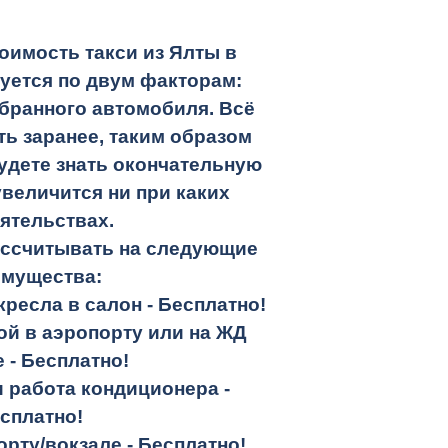
оимость такси из Ялты в
уется по двум факторам:
бранного автомобиля. Всё
ть заранее, таким образом
удете знать окончательную
увеличится ни при каких
ятельствах.
ассчитывать на следующие
имущества:
кресла в салон -
Бесплатно!
кой в аэропорту или на ЖД
е -
Бесплатно!
и работа кондиционера -
сплатно!
орту/вокзале -
Бесплатно!