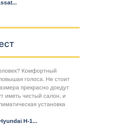
sat...
ест
человек? Комфортный
повышая голоса. Не стоит
размера прекрасно доедут
т иметь чистый салон, и
климатическая установка
yundai H-1...