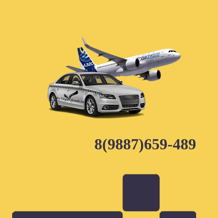
Skip
to
content
8(9887)659-489