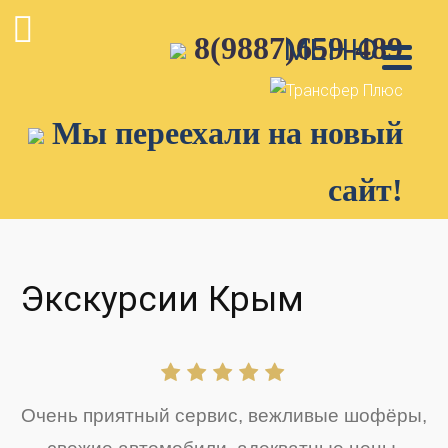
Skip
8(9887)659-489
to
МЕНЮ
content
Мы переехали на новый
сайт!
Экскурсии Крым
Очень приятный сервис, вежливые шофёры,