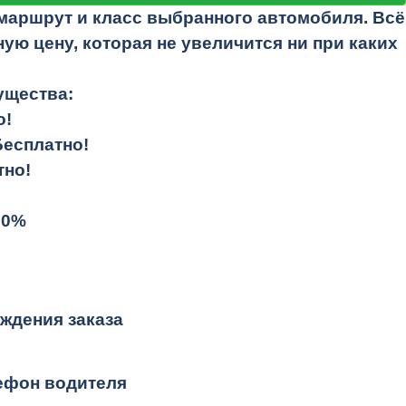
маршрут и класс выбранного автомобиля. Всё
ую цену, которая не увеличится ни при каких
ущества:
о!
Бесплатно!
тно!
10%
ждения заказа
лефон водителя