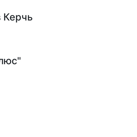
 Керчь
люс"