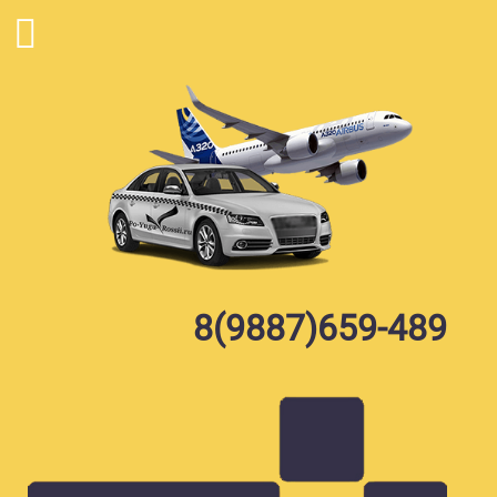
Skip
to
content
8(9887)659-489