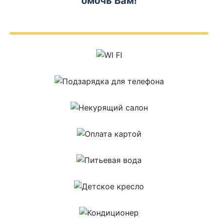
омочь Вам!