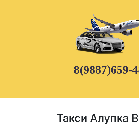
Skip
to
content
8(9887)659-4
Такси Алупка 