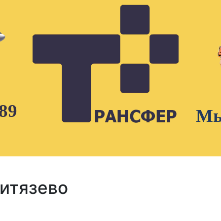
89
Мы
Витязево