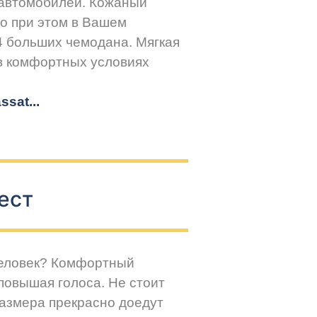
 автомобилей. Кожаный
но при этом в Вашем
4 больших чемодана. Мягкая
 в комфортных условиях
sat...
ест
человек? Комфортный
повышая голоса. Не стоит
размера прекрасно доедут