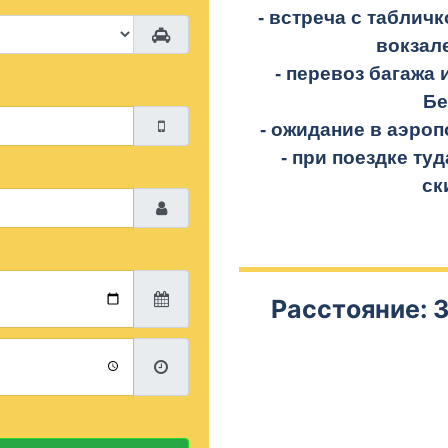
- встреча с таблич
вокзал
- перевоз багажа 
Бе
- ожидание в аэроп
- при поездке
туд
ск
Расстояние: 3