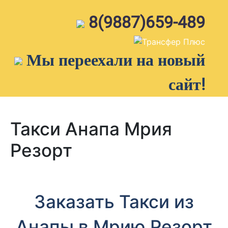
Skip
to
8(9887)659-489
content
Мы переехали на новый
сайт!
Такси Анапа Мрия
Резорт
Заказать Такси из
Анапы в Мрию Резорт