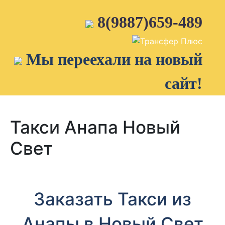
Skip
to
8(9887)659-489
content
Мы переехали на новый
сайт!
Такси Анапа Новый
Свет
Заказать Такси из
Анапы в Новый Свет