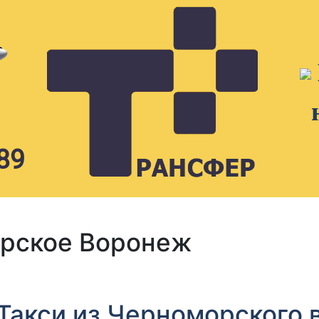
89
орское Воронеж
 Такси из Черноморского 