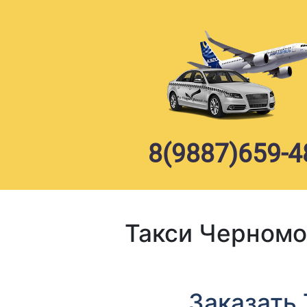
Skip
to
content
8(9887)659-4
Такси Черном
Заказать