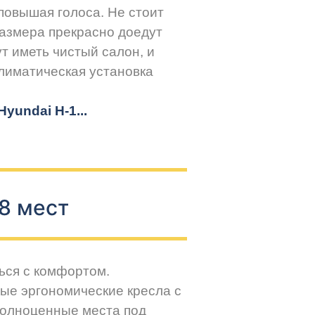
повышая голоса. Не стоит
размера прекрасно доедут
т иметь чистый салон, и
климатическая установка
yundai H-1...
8 мест
ься с комфортом.
ые эргономические кресла с
Полноценные места под