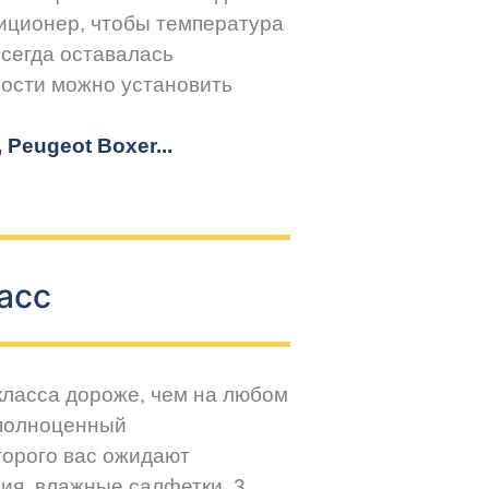
иционер, чтобы температура
всегда оставалась
ости можно установить
r, Peugeot
Boxer.
..
асс
класса дороже, чем на любом
 полноценный
торого вас ожидают
ия, влажные салфетки, 3