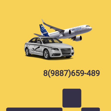
Skip
to
content
8(9887)659-489