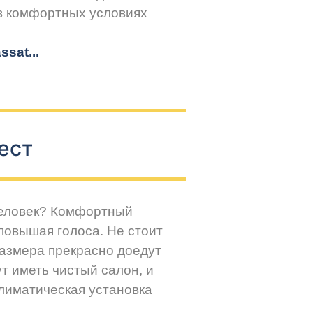
 в комфортных условиях
sat...
ест
человек? Комфортный
повышая голоса. Не стоит
размера прекрасно доедут
т иметь чистый салон, и
климатическая установка