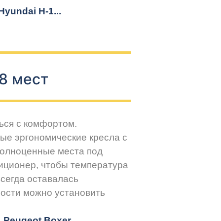
yundai H-1...
8 мест
ься с комфортом.
ые эргономические кресла с
Полноценные места под
иционер, чтобы температура
всегда оставалась
ости можно установить
r, Peugeot
Boxer.
..