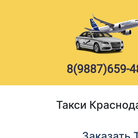
Skip
to
content
8(9887)659-4
Такси Краснод
Заказать 