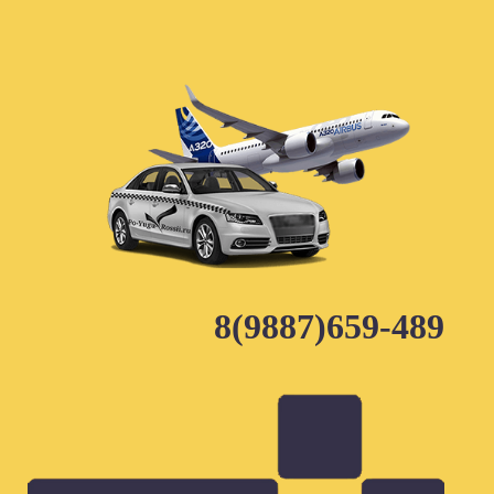
Skip
to
content
8(9887)659-489