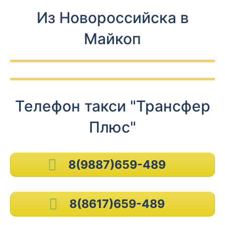
Из Новороссийска в
Майкоп
Телефон такси "Трансфер
Плюс"
8(9887)659-489
8(8617)659-489