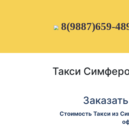
Skip
to
content
8(9887)659-48
Такси Симферо
Заказать
Стоимость Такси из Си
оф