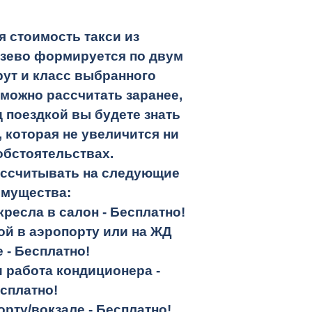
 стоимость такси из
зево формируется по двум
ут и класс выбранного
 можно рассчитать заранее,
 поездкой вы будете знать
 которая не увеличится ни
обстоятельствах.
ассчитывать на следующие
имущества:
кресла в салон -
Бесплатно!
кой в аэропорту или на ЖД
е -
Бесплатно!
и работа кондиционера -
сплатно!
орту/вокзале -
Бесплатно!