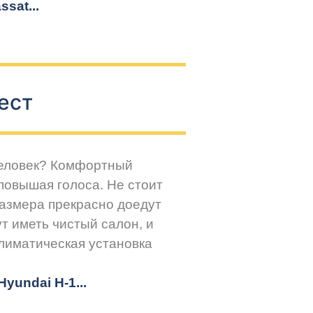
sat...
ест
человек? Комфортный
повышая голоса. Не стоит
размера прекрасно доедут
т иметь чистый салон, и
климатическая установка
yundai H-1...