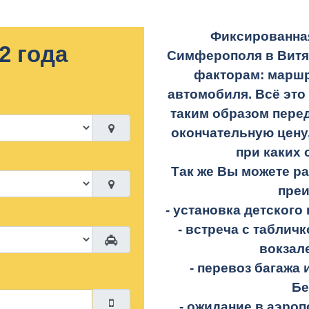
Фиксированная
2 года
Симферополя в Витя
факторам: маршр
автомобиля. Всё это
таким образом перед
окончательную цену,
при каких 
Так же Вы можете р
пре
- установка детского 
- встреча с таблич
вокзал
- перевоз багажа 
Бе
- ожидание в аэроп