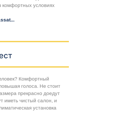
 в комфортных условиях
sat...
ест
человек? Комфортный
повышая голоса. Не стоит
размера прекрасно доедут
т иметь чистый салон, и
климатическая установка