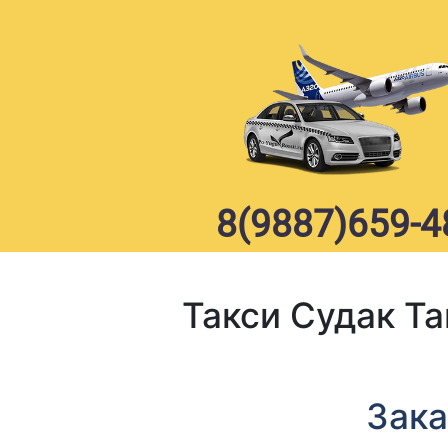
Skip
to
content
8(9887)659-4
Такси Судак Т
Зака