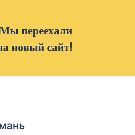
Мы переехали
на новый сайт!
амань