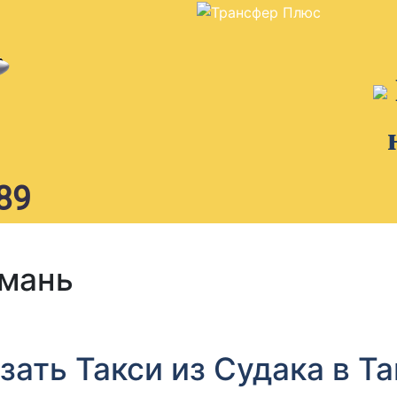
89
амань
зать Такси из Судака в Т