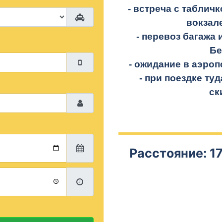
- встреча с таблич
вокзал
- перевоз багажа 
Бе
- ожидание в аэроп
- при поездке
туд
ск
Расстояние: 17