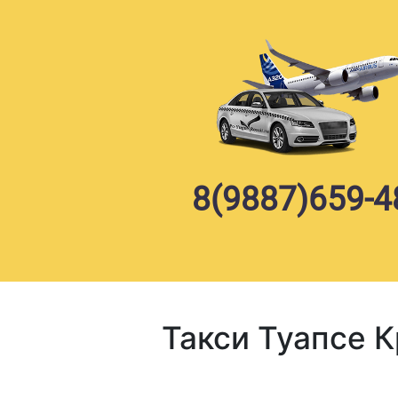
Skip
to
content
8(9887)659-4
Такси Туапсе 