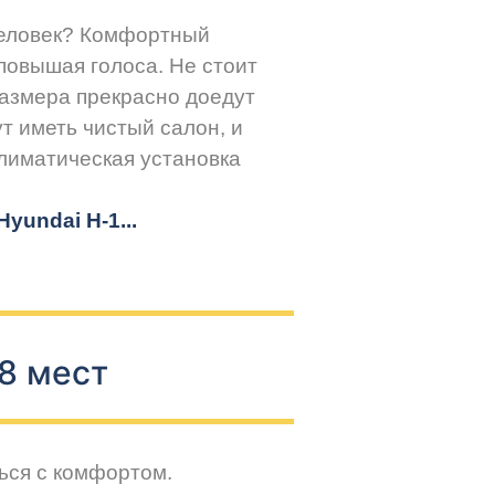
человек? Комфортный
повышая голоса. Не стоит
размера прекрасно доедут
т иметь чистый салон, и
климатическая установка
yundai H-1...
8 мест
ься с комфортом.