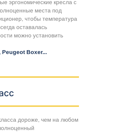
ые эргономические кресла с
Полноценные места под
иционер, чтобы температура
всегда оставалась
ости можно установить
r, Peugeot
Boxer.
..
асс
класса дороже, чем на любом
 полноценный