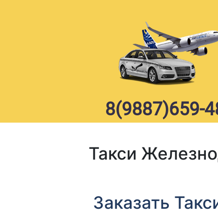
Skip
to
content
8(9887)659-4
Такси Железно
Заказать Такс