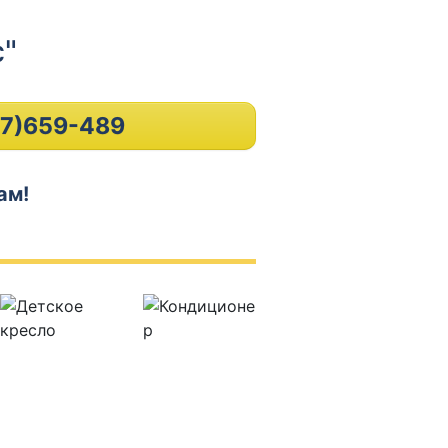
"
17)659-489
ам!