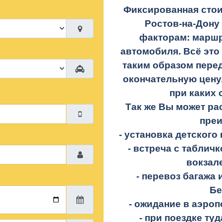
Фиксированная стои
Ростов-на-Дону
факторам: маршр
автомобиля. Всё это
таким образом перед
окончательную цену,
при каких 
Так же Вы может р
пре
- установка детского 
- встреча с таблич
вокзал
- перевоз багажа 
Бе
- ожидание в аэроп
- при поездке
туд