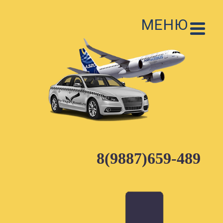
Skip
to
МЕНЮ
content
8(9887)659-489