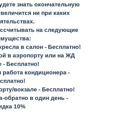
удете знать окончательную
увеличится ни при каких
ятельствах.
ассчитывать на следующие
имущества:
кресла в салон -
Бесплатно!
кой в аэропорту или на ЖД
е -
Бесплатно!
и работа кондиционера -
сплатно!
орту/вокзале -
Бесплатно!
а-обратно
в один день -
идка 10%