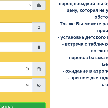
перед поездкой вы б
цену, которая не 
обсто
Так же Вы можете р
пре
- установка детского 
- встреча с таблич
вокзал
- перевоз багажа 
Бе
- ожидание в аэроп
- при поездке
туд
ск
ЗАКАЗ