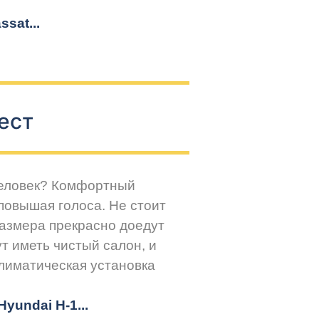
sat...
ест
человек? Комфортный
повышая голоса. Не стоит
размера прекрасно доедут
т иметь чистый салон, и
климатическая установка
yundai H-1...